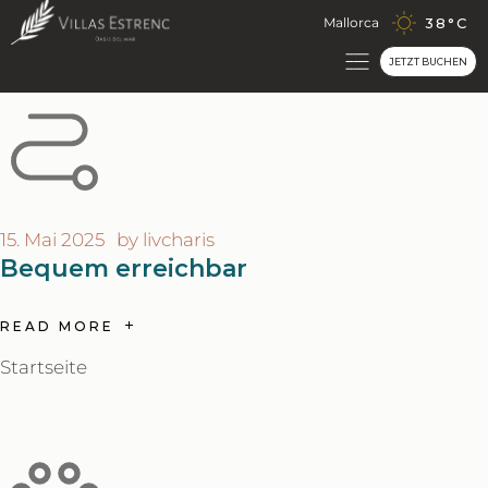
Palma de Mallorca
Mallorca
38
°
C
JETZT BUCHEN
Unsere Unterkünfte
15. Mai 2025
by
livcharis
Bequem erreichbar
READ MORE
Startseite